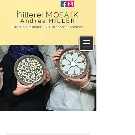
h
M
I
illerei
O
S
A
K
Andrea HILLER
Dreiskau-Muckern // Großpösna/Sachsen