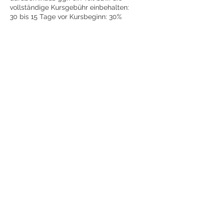
vollständige Kursgebühr einbehalten:
30 bis 15 Tage vor Kursbeginn: 30%
14 bis 7 Tage vor Kursbeginn: 50 %
6 bis 3 Tage vor Kursbeginn: 80 %
Ab 2 Tage vor Kursbeginn: 100 %
Das Fernbleiben vom Kurs gilt nicht als
Abmeldung, die Kursgebühr nicht
rückerstattet. ein Anspruch auf
Nachholung von Kursterminen, die nicht
Contact Details
AnderKirche5 I Gemeinschaftsladen für
schöne Dinge I hillereiMOSAIK, An der
Kirche, Großpösna, Deutschland
01736247234
hillereimosaik@anderkirche5.de