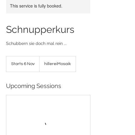
This service is fully booked.
Schnupperkurs
Schubbern sie doch mal rein ...
Starts 6 Nov
S
hillereiMosaik
t
a
r
Upcoming Sessions
t
s
6
N
o
v