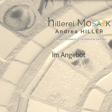
h
M
I
illerei
O
S
A
K
Andrea HILLER
Dreiskau-Muckern // Großpösna/Sachsen
im Angebot