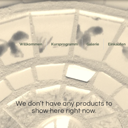
Willkommen
Kursprogramm
Galerie
Einkaufen
We don’t have any products to
show here right now.