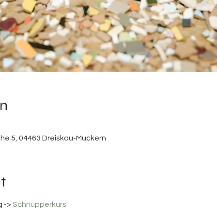
on
0
che 5, 04463 Dreiskau-Muckern
t
 -> 
Schnupperkurs