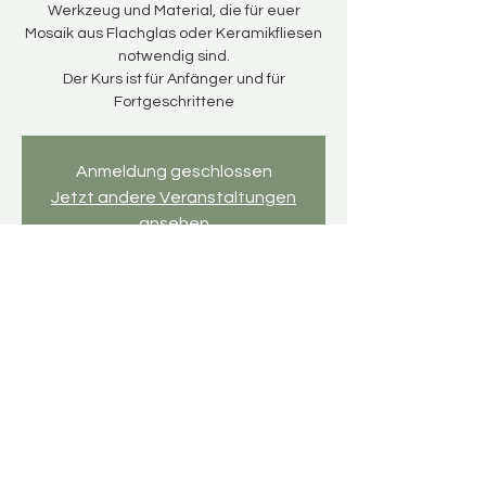
Werkzeug und Material, die für euer
Mosaik aus Flachglas oder Keramikfliesen
notwendig sind.
Der Kurs ist für Anfänger und für
Fortgeschrittene
Anmeldung geschlossen
Jetzt andere Veranstaltungen
ansehen
Time & Location
30 Oct 2025, 16:00 – 19:00
Mosaikwerkstatt, An d. Kirche 5, 04463
Großpösna, Deutschland