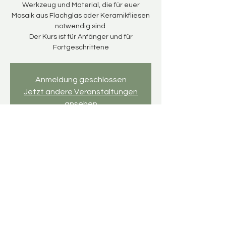
Werkzeug und Material, die für euer
Mosaik aus Flachglas oder Keramikfliesen
notwendig sind.
Der Kurs ist für Anfänger und für
Fortgeschrittene
Anmeldung geschlossen
Jetzt andere Veranstaltungen
ansehen
Time & Location
15 May 2025, 16:00 – 19:00
Mosaikwerkstatt, An d. Kirche 5, 04463
Großpösna, Deutschland