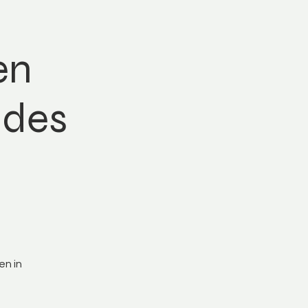
en
 des
en in