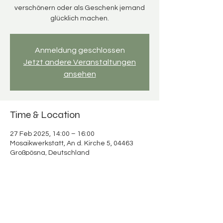
verschönern oder als Geschenk jemand
glücklich machen.
Anmeldung geschlossen
Jetzt andere Veranstaltungen
ansehen
Time & Location
27 Feb 2025, 14:00 – 16:00
Mosaikwerkstatt, An d. Kirche 5, 04463
Großpösna, Deutschland
About the event
Mosaikspaß für Erwachsene & Kinder 
Verbringt wertvolle Zeit miteinander und 