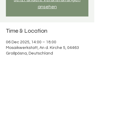
ansehen
Time & Location
06 Dec 2025, 14:00 – 18:00
Mosaikwerkstatt, An d. Kirche 5, 04463
Großpösna, Deutschland
About the event
Mosaikspaß für Erwachsene & Kinder 
Verbringt wertvolle Zeit miteinander und 
schafft bunte Urlaubserinnerungen!
hier geht es zur Kursbeschreibung